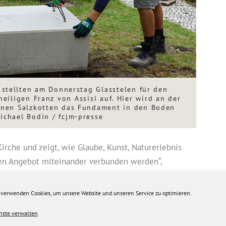
s stellten am Donnerstag Glasstelen für den
iligen Franz von Assisi auf. Hier wird an der
nnen Salzkotten das Fundament in den Boden
Michael Bodin / fcjm-presse
Kirche und zeigt, wie Glaube, Kunst, Naturerlebnis
ßen Angebot miteinander verbunden werden“,
nzoberin der Franziskanerinnen Salzkotten. Dort, vor
ebenfalls eine der Glasstelen fest im Boden
 verwenden Cookies, um unsere Website und unseren Service zu optimieren.
nste verwalten