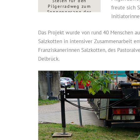
Stelen für den
Pilgerradweg zum
freute sich 
Sonnengesang des
Initiatorinne
heiligen Franz von
Assisi. Jede der
insgesamt elf Stelen
Das Projekt wurde von rund 40 Menschen au
ist einer Strophe des
Sonnengesangs
Salzkotten in intensiver Zusammenarbeit en
gewidmet. Foto: Sr. M.
Franziskanerinnen Salzkotten, des Pastoral
Alexandra Völzke
Delbrück.