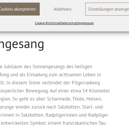
 Franziskus, erfolgt dann die feierliche Eröffnung.
Cookies akzeptieren
Ablehnen
Einstellungen anzeig
Uhr in der Mutterhauskirche der Franziskanerinnen
 eingeweiht und seiner Bestimmung übergeben.
Cookie-Richtlinie
Datenschutz
Impressum
engesang
rige Jubiläum des Sonnengesangs des heiligen
öpfung und als Einladung zum achtsamen Leben in
lt. In diesem Sinne verbindet der Pilgerradweg
 körperlicher Bewegung. Auf einer etwa 54 Kilometer
egion. So geht es über Scharmede, Thüle, Holsen,
sprunge wieder zurück nach Salzkotten. Start- und
erinnen in Salzkotten. Radpilgerinnen und Radpilger
 entwickelten Symbol: einem franziskanischen Tau-