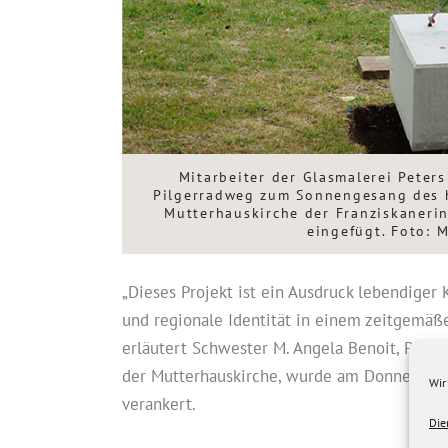
Mitarbeiter der Glasmalerei Peter
Pilgerradweg zum Sonnengesang des he
Mutterhauskirche der Franziskaneri
eingefügt. Foto: 
„Dieses Projekt ist ein Ausdruck lebendiger 
und regionale Identität in einem zeitgemä
erläutert Schwester M. Angela Benoit, Provi
der Mutterhauskirche, wurde am Donnerstag 
Wir
verankert.
Die