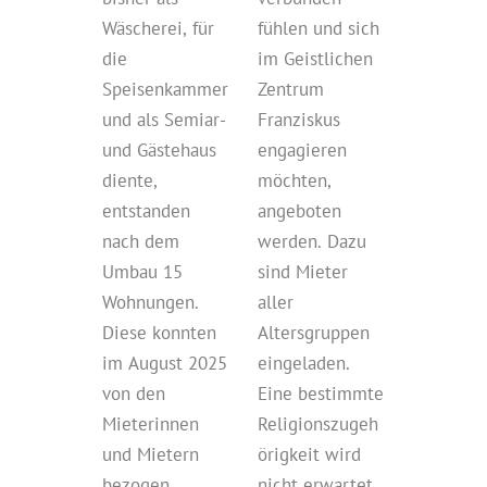
Wäscherei, für
fühlen und sich
die
im Geistlichen
Speisenkammer
Zentrum
und als Semiar-
Franziskus
und Gästehaus
engagieren
diente,
möchten,
entstanden
angeboten
nach dem
werden. Dazu
Umbau 15
sind Mieter
Wohnungen.
aller
Diese konnten
Altersgruppen
im August 2025
eingeladen.
von den
Eine bestimmte
Mieterinnen
Religionszugeh
und Mietern
örigkeit wird
bezogen
nicht erwartet.