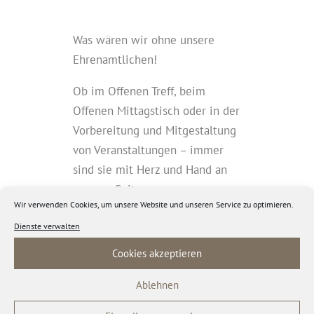
Was wären wir ohne unsere
Ehrenamtlichen!
Ob im Offenen Treff, beim
Offenen Mittagstisch oder in der
Vorbereitung und Mitgestaltung
von Veranstaltungen – immer
sind sie mit Herz und Hand an
unserer Seite.
Wir verwenden Cookies, um unsere Website und unseren Service zu optimieren.
Dafür danken wir ihnen sehr und
Dienste verwalten
freuen uns über ihre kreativen
Cookies akzeptieren
Ideen und Vorschläge, ihr
Mitdenken und Zupacken. Im
Ablehnen
Miteinander entsteht Freude